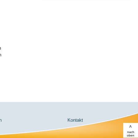
n
ln
en
Kontakt
>
nach
oben