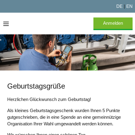
DE
|
EN
Anmelden
Willkommen
Über Testo Experts
FAQ
Geburtstagsgrüße
Herzlichen Glückwunsch zum Geburtstag!
Als kleines Geburtstagsgeschenk wurden Ihnen 5 Punkte
gutgeschrieben, die in eine Spende an eine gemeinnützige
Organisation Ihrer Wahl umgewandelt werden können.
Wir wünschen Ihnen einen schönen Tag.